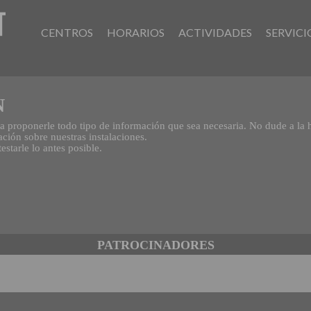
CENTROS
HORARIOS
ACTIVIDADES
SERVICI
N
ra proponerle todo tipo de información que sea necesaria. No dude a la
ción sobre nuestras instalaciones.
starle lo antes posible.
PATROCINADORES