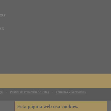
TES
AR
gal
-
Política de Protección de Datos
-
Términos y Normativas
Esta página web usa cookies.